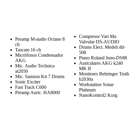
Compresor Vari Mu
Preamp M-audio Octane 8
Valvular DS-AUDIO
ch
Drums Elect. Medeli dd-
Tascam 16 ch
508
Micrófonos Condensador
Piano Roland Juno-DS88
AKG
Auriculares AKG k240
Mic. Audio Technica
MK II
at2050
Monitores Behringer Truth
Mic. Samson Kit 7 Drums
b2030a
Sonic Exciter
Workstation Sonar
Fast Track C600
Platinum
Preamp Auric. HA8000
NanoKontrol2 Korg