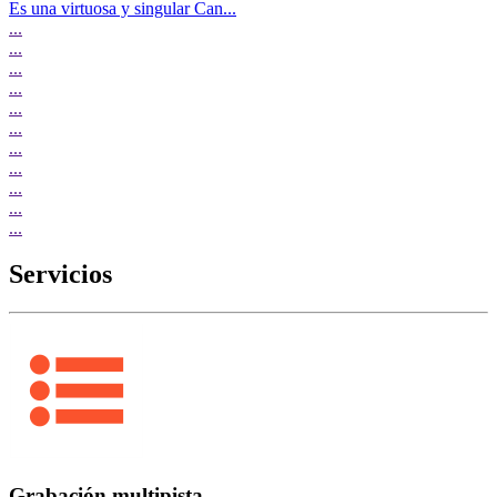
Es una virtuosa y singular Can...
...
...
...
...
...
...
...
...
...
...
...
Servicios
Grabación multipista